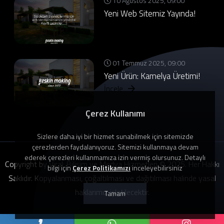
10 Ağustos 2025, 09:00
Yeni Web Sitemiz Yayında!
İncele
01 Temmuz 2025, 09:00
Yeni Ürün: Kamelya Üretimi!
İncele
Çerez Kullanımı
Sizlere daha iyi bir hizmet sunabilmek için sitemizde
çerezlerden faydalanıyoruz. Sitemizi kullanmaya devam
ederek çerezleri kullanmamıza izin vermiş olursunuz. Detaylı
Copyright by Viral: Bilişim ve Medya Hizmetleri © 2025. Her Hakkı
bilgi için
Çerez Politikamızı
inceleyebilirsiniz
Saklıdır. Kopyalanması, çoğaltılması ve dağıtılması halinde yasal
haklarımız işletilecektir.
Tamam